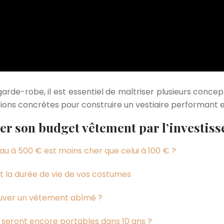
arde-robe, il est essentiel de maîtriser plusieurs concept
actions concrètes pour construire un vestiaire performant
r son budget vêtement par l’investiss
au à 500 € est moins cher que celui à 100 € ?
nt la durée de vie de vos costumes
sauver un vêtement abîmé ?
 seront encore portables dans 10 ans ?