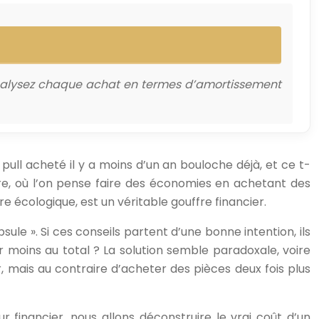
analysez chaque achat en termes d’amortissement
 pull acheté il y a moins d’un an bouloche déjà, et ce t-
re, où l’on pense faire des économies en achetant des
 écologique, est un véritable gouffre financier.
sule ». Si ces conseils partent d’une bonne intention, ils
oins au total ? La solution semble paradoxale, voire
r, mais au contraire d’acheter des pièces deux fois plus
r financier, nous allons déconstruire le vrai coût d’un