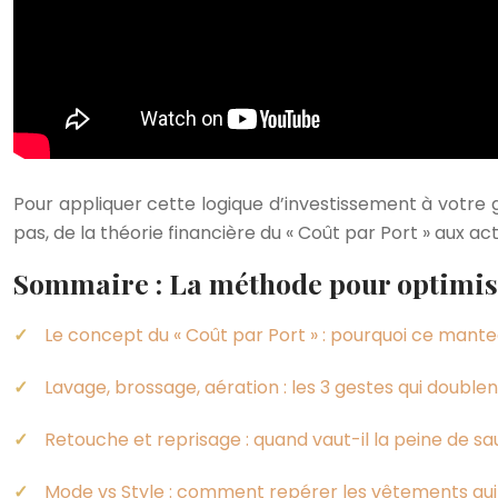
Pour appliquer cette logique d’investissement à votre g
pas, de la théorie financière du « Coût par Port » aux 
Sommaire : La méthode pour optimise
Le concept du « Coût par Port » : pourquoi ce mante
Lavage, brossage, aération : les 3 gestes qui double
Retouche et reprisage : quand vaut-il la peine de 
Mode vs Style : comment repérer les vêtements qui