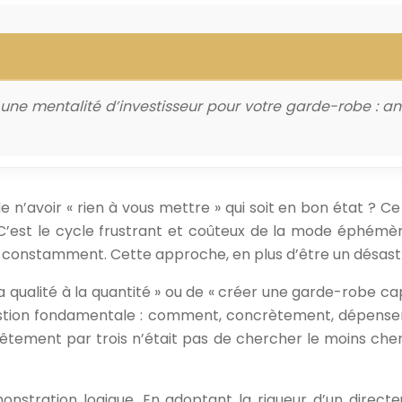
ne mentalité d’investisseur pour votre garde-robe : 
 n’avoir « rien à vous mettre » qui soit en bon état ? Ce
 C’est le cycle frustrant et coûteux de la mode éphémè
 constamment. Cette approche, en plus d’être un désastre
a qualité à la quantité » ou de « créer une garde-robe cap
stion fondamentale : comment, concrètement, dépenser m
t vêtement par trois n’était pas de chercher le moins che
nstration logique. En adoptant la rigueur d’un directeu